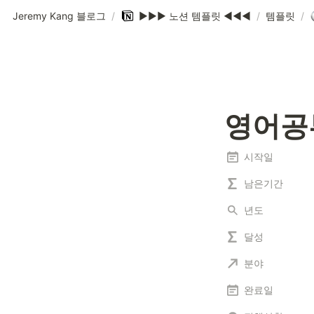
Jeremy Kang 블로그
/
▶️▶️▶️ 노션 템플릿 ◀️◀️◀️
/
템플릿
/
영어공
시작일
남은기간
년도
달성
분야
완료일