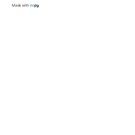
Made with 