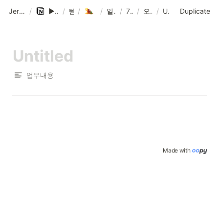
Jeremy Kang 블로그
/
▶️▶️▶️ 노션 템플릿 ◀️◀️◀️
/
템플릿
/
일일 일정표
/
일일 일정표
/
7월 28일
/
오늘의 일정
/
Untitled
Duplicate
업무내용
Made with 