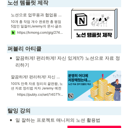
달성하기 위해 사업 기획, 모금, 프
노션 템플릿 제작
로젝트 운영, 모니터링, 평가 등을
실시하고 있다. 필리핀, 베트남, 방
글라데시, 우간다, 몽골 등의 다양
노션으로 업무용과 협업용 템플릿을 만들어 드립니다. | 50000원부터 시작 가능한 총 평점 5점의 문서·글쓰기, 기타 서비스 | 프리랜서마켓 No. 1 크몽
한 국가에서 국제개발협력 사업에
10개 총 작업 개수 완료한 총 평점
...
5점인 일잘러Jeremy의 문서·글쓰
기, 기타 서비스를 8개의 리뷰와 함
https://kmong.com/gig/274695
께 확인해 보세요. 문서·글쓰기, 기
타 제공 등 50000원부터 시작 가
능한 서비스
퍼블리 아티클
•
깔끔하게! 편리하게! 자신 있게!(?) 노션으로 자료 정
리하기
깔끔하게! 편리하게! 자신 있게!(?) 노션으로 자료 정리하기(feat.템플릿 제공)
100% 만족 자료 정리의 끝판왕, 노
션 자료 정리법 저자 Jeremy 예전
에 읽었던 책 내용을 인용하고 싶은
https://publy.co/set/1407?referrer=d0ui3j
데, 어디에 적어놨더라? 마케팅 트
렌드에 관한 자료나 레퍼런스를 꾸
준히 업데이트하고 싶은데 괜찮은
탈잉 강의 
툴 없을까? 책, 영상, 이미지같이 다
양한 소스를 한꺼번에 모아두면 관
•
일 잘하는 프로젝트 매니저의 노션 활용법
리하기 편할 텐데. '자료 정리'라....
떠올리기만 해도 눈앞이 캄캄해지