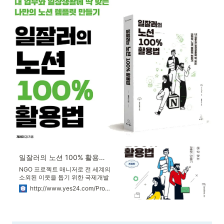
일잘러의 노션 100% 활용법 - YES24
NGO 프로젝트 매니저로 전 세계의
소외된 이웃을 돕기 위한 국제개발
협력 사업을 진행하고 있다. 국제개
http://www.yes24.com/Product/Goods/112389753
발협력은 국제사회가 직면한 문제
를 해결하고 빈부의 격차를 줄여 인
간의 기본권을 지키기 위한 국제사
회의 협력을 의미한다. 이런 목표를